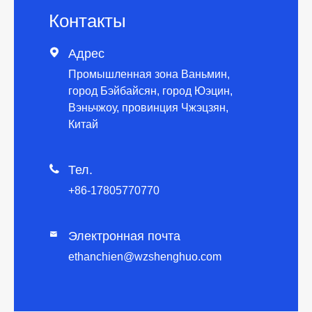
Контакты

Адрес
Промышленная зона Ваньмин,
город Бэйбайсян, город Юэцин,
Вэньчжоу, провинция Чжэцзян,
Китай

Тел.
+86-17805770770
Электронная почта

ethanchien@wzshenghuo.com