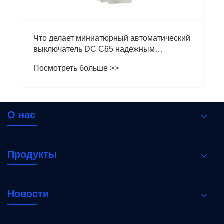
Что делает миниатюрный автоматический
выключатель DC C65 надежным
выбором для современной
Посмотреть больше >>
электрозащиты?
О нас
Продукты
Новости